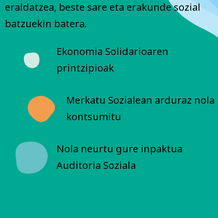
eraldatzea, beste sare eta erakunde sozial
batzuekin batera.
Ekonomia Solidarioaren
printzipioak
Merkatu Sozialean
arduraz nola
kontsumitu
Nola neurtu gure inpaktua
Auditoria Soziala