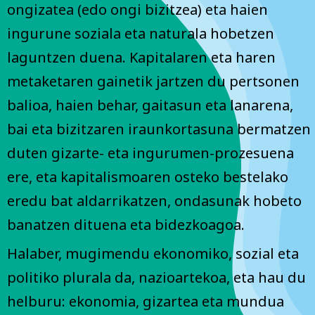
ongizatea (edo ongi bizitzea) eta haien
ingurune soziala eta naturala hobetzen
laguntzen duena. Kapitalaren eta haren
metaketaren gainetik jartzen du pertsonen
balioa, haien behar, gaitasun eta lanarena,
bai eta bizitzaren iraunkortasuna bermatzen
duten gizarte- eta ingurumen-prozesuena
ere, eta kapitalismoaren osteko bestelako
eredu bat aldarrikatzen, ondasunak hobeto
banatzen dituena eta bidezkoagoa.
Halaber, mugimendu ekonomiko, sozial eta
politiko plurala da, nazioartekoa, eta hau du
helburu: ekonomia, gizartea eta mundua