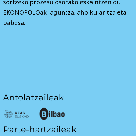
sortzeko prozesu osorako eskaintzen du
EKONOPOLOak laguntza, aholkularitza eta
babesa.
Antolatzaileak
Parte-hartzaileak