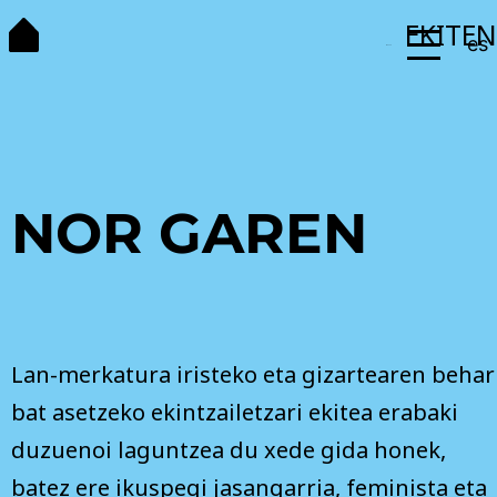
Zoaz
EKITEN
es
edukira
Menua
NOR GAREN
Lan-merkatura iristeko eta gizartearen behar
bat asetzeko ekintzailetzari ekitea erabaki
duzuenoi laguntzea du xede gida honek,
batez ere ikuspegi jasangarria, feminista eta