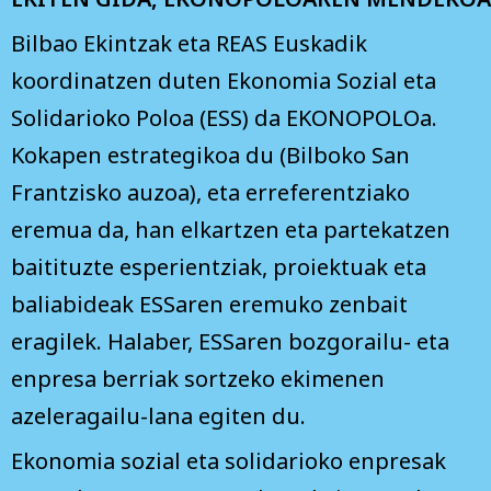
Bilbao Ekintzak eta REAS Euskadik
koordinatzen duten Ekonomia Sozial eta
Solidarioko Poloa (ESS) da EKONOPOLOa.
Kokapen estrategikoa du (Bilboko San
Frantzisko auzoa), eta erreferentziako
eremua da, han elkartzen eta partekatzen
baitituzte esperientziak, proiektuak eta
baliabideak ESSaren eremuko zenbait
eragilek. Halaber, ESSaren bozgorailu- eta
enpresa berriak sortzeko ekimenen
azeleragailu-lana egiten du.
Ekonomia sozial eta solidarioko enpresak