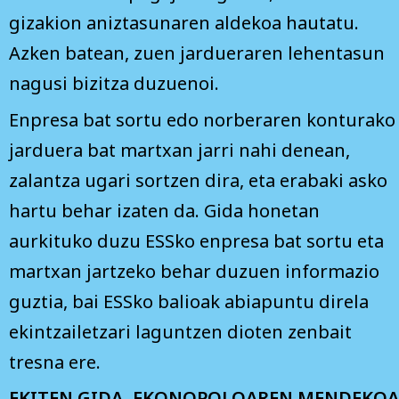
gizakion aniztasunaren aldekoa hautatu.
Azken batean, zuen jardueraren lehentasun
nagusi bizitza duzuenoi.
Enpresa bat sortu edo norberaren konturako
jarduera bat martxan jarri nahi denean,
zalantza ugari sortzen dira, eta erabaki asko
hartu behar izaten da. Gida honetan
aurkituko duzu ESSko enpresa bat sortu eta
martxan jartzeko behar duzuen informazio
guztia, bai ESSko balioak abiapuntu direla
ekintzailetzari laguntzen dioten zenbait
tresna ere.
EKITEN GIDA, EKONOPOLOAREN MENDEKOA