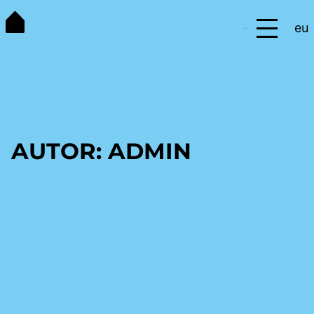
Saltar
eu
al
Menú
contenido
AUTOR:
ADMIN